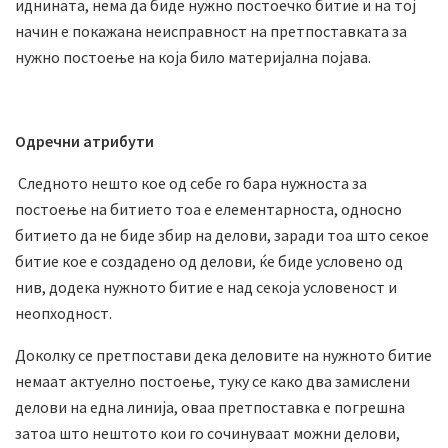
иднината, нема да биде нужно постоечко битие и на тој
начин е покажана неисправност на претпоставката за
нужно постоење на која било материјална појава.
Одречни атрибути
Следното нешто кое од себе го бара нужноста за
постоење на битието тоа е елементарноста, односно
битието да не биде збир на делови, заради тоа што секое
битие кое е создадено од делови, ќе биде условено од
нив, додека нужното битие е над секоја условеност и
неопходност.
Доколку се претпостави дека деловите на нужното битие
немаат актуелно постоење, туку се како два замислени
делови на една линија, оваа претпоставка е погрешна
затоа што нештото кои го сочинуваат можни делови,