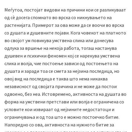
Меѓутоа, постојат видови на причини кои се разликуваат
од сè досега спомнато во врска со никнувањето на
растенијата. Примерот за ова може да се воочи во врска
со душата и душевните појави. Кога човекот на платното
во својот ум повикува умствена слика или донесува
одлука за вршење на некоја работа, тогаш настанува
душевен и психички феномен кој се нарекува умствена
слика и волја, чие постоење зависи од постоењето на
душата и заради тоа се смета за нејзина последица, но
овој вид на последица е таква што нема никаква
независност од својата причина и не може да постои
одвоено, без неа. Истовремено, активноста на душата во
форма на умствени претстави или волја е ограничена со
условите кои извираат од нејзините недостатоци и
ограничувања и од тоа што е можно постоечко битие.
Напоредно со ова, активноста на нужното битие за