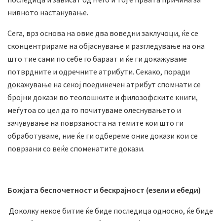
нивното настанување.
Сега, врз основа на овие два воведни заклучоци, ќе се
сконцентрираме на објаснување и разгледување на она
што тие сами по себе го бараат и ќе ги докажуваме
потврдните и одречните атрибути. Секако, поради
докажување на секој поединечен атрибут спомнати се
бројни докази во теолошките и филозофските книги,
меѓутоа со цел да го почитуваме олеснувањето и
зачувување на поврзаноста на темите кои што ги
обработуваме, ние ќе ги одбереме оние докази кои се
поврзани со веќе споменатите докази.
Божјата беспочетност и бескрајност (езели и ебеди)
Доколку некое битие ќе биде последица односно, ќе биде