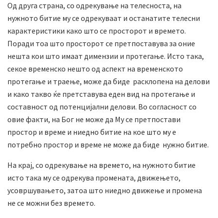
Од друга страна, со одрекување на телесноста, на
нужното битие му се одрекуваат и останатите телесни
карактеристики како што се просторот и времето.
Поради тоа што просторот се претпоставува за оние
нешта кои што имаат димензии и протегање. Исто така,
секое временско нешто од аспект на временското
протегање и траење, може да биде расклопена на делови
и како такво ќе претставува еден вид на протегање и
составност од потенцијални делови. Во согласност со
овие факти, на Бог не може да Му се претпостави
простор и време и ниедно битие на кое што му е
потребно простор и време не може да биде нужно битие.
На крај, со одрекување на времето, на нужното битие
исто така му се одрекува промената, движењето,
усовршувањето, затоа што ниедно движење и промена
не се можни без времето.