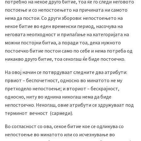
потребно на некое друго битие, тоа ќе го следи неговото
постоење и со непостоењето на причината ни самото
нема да постои. Со други зборови: непостоењето на
некое битие во еден временски период, насочува на
неговата неопходност и припаѓање на категоријата на
можни постојни битиа, а поради тоа, дека нужното
постоечко битие постои само по себе и нема потреба од
никакво друго битие, тоа секогаш ќе биде постоечко.
На овој начин се потврдуваат следните два атрибути:
првиот – беспочетност, односно во минатото не му
претходело непостоење; и вториот – бескрајност,
односно, ниту во иднина никогаш нема да биде
непостоечко. Некогаш, овие атрибути се здружуваат под
терминот вечност (сармеди).
Во согласност со ова, секое битие кое се одликува со
непостоење во минатото или со исчезнување во