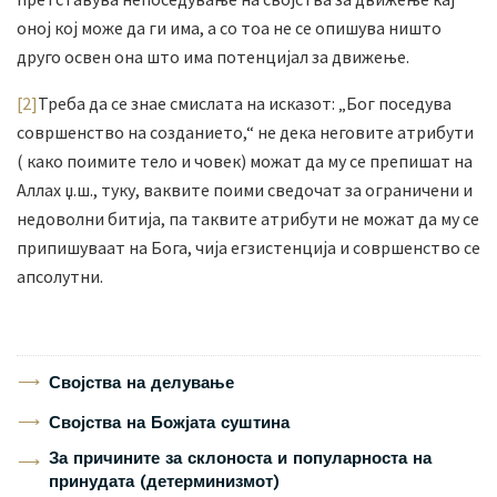
оној кој може да ги има, а со тоа не се опишува ништо
друго освен она што има потенцијал за движење.
[2]
Треба да се знае смислата на исказот: „Бог поседува
совршенство на созданието,“ не дека неговите атрибути
( како поимите тело и човек) можат да му се препишат на
Аллах џ.ш., туку, ваквите поими сведочат за ограничени и
недоволни битија, па таквите атрибути не можат да му се
припишуваат на Бога, чија егзистенција и совршенство се
апсолутни.
Својства на делување
Својства на Божјата суштина
За причините за склоноста и популарноста на
принудата (детерминизмот)