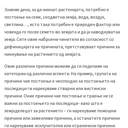
Знаеме дека, за да никнат растенијата, потребно е
постоење на семе, соодветна земја, вода, воздух,
светлина…, исто така потребен е природен фактор или
човекда го посее семето во земјата и да ја наводнуватаа
земја. Сите овие наброени чинители во согласност со
дефиницијата на причината, претставуваат причини за
никнување на растението од земјата.
Овие различни причини можеме да ги поделиме на
категории од различни аспекти. На пример, групата на
причини чие постоење е неопходно за постоењето на
последици ги нарекуваме стварни или вистински
причини. Оние причини чие постоење и траење не се
важни за постоењето на последици- како што е
земјоделецот за растението – ги нарекуваме помошни
причини или заменливи причини, а останатите причини
ги нарекуваме исклучителни или ограничени причини.