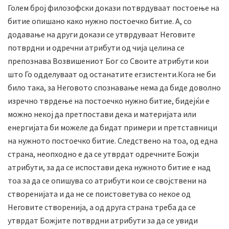
Голем број филозофски докази потврдуваат постоење на
битие опишано како нужно постоечко битие. А, со
додавање на други докази се утврдуваат Неговите
потврдни и одречни атрибути од чија целина се
препознава Возвишениот Бог со Своите атрибути кои
што Го одделуваат од останатите егзистенти.Кога не би
било така, за Неговото спознавање нема да биде доволно
изречно тврдење на постоечко нужно битие, бидејќи е
можно некој да претпостави дека и материјата или
енергијата би можеле да бидат примери и претставници
на нужното постоечко битие. Следствено на тоа, од една
страна, неопходно е да се утврдат одречните Божји
атрибути, за да се испостави дека нужното битие е над
тоа за да се опишува со атрибути кои се својствени на
створенијата и да не се поистоветува со некое од
Неговите створенија, а од друга страна треба да се
утврдат Божјите потврдни атрибути за да се увиди