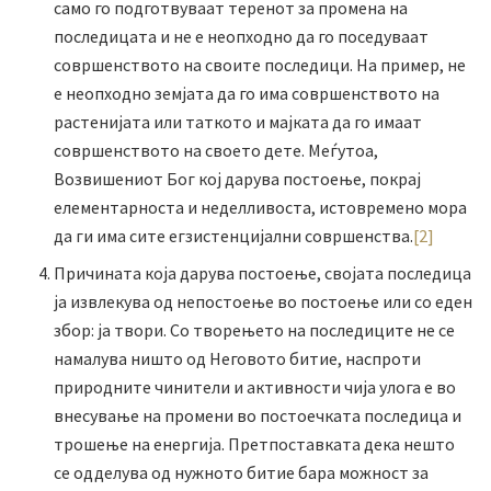
само го подготвуваат теренот за промена на
последицата и не е неопходно да го поседуваат
совршенството на своите последици. На пример, не
е неопходно земјата да го има совршенството на
растенијата или таткото и мајката да го имаат
совршенството на своето дете. Меѓутоа,
Возвишениот Бог кој дарува постоење, покрај
елементарноста и неделливоста, истовремено мора
да ги има сите егзистенцијални совршенства.
[2]
Причината која дарува постоење, својата последица
ја извлекува од непостоење во постоење или со еден
збор: ја твори. Со творењето на последиците не се
намалува ништо од Неговото битие, наспроти
природните чинители и активности чија улога е во
внесување на промени во постоечката последица и
трошење на енергија. Претпоставката дека нешто
се одделува од нужното битие бара можност за