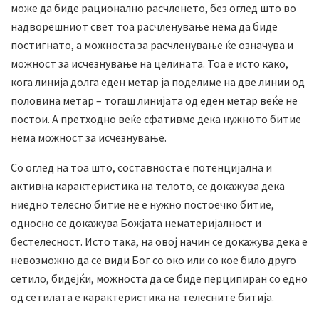
може да биде рационално расчленето, без оглед што во
надворешниот свет тоа расчленување нема да биде
постигнато, а можноста за расчленување ќе означува и
можност за исчезнување на целината. Тоа е исто како,
кога линија долга еден метар ја поделиме на две линии од
половина метар – тогаш линијата од еден метар веќе не
постои. А претходно веќе сфативме дека нужното битие
нема можност за исчезнување.
Со оглед на тоа што, составноста е потенцијална и
активна карактеристика на телото, се докажува дека
ниедно телесно битие не е нужно постоечко битие,
односно се докажува Божјата нематеријалност и
бестелесност. Исто така, на овој начин се докажува дека е
невозможно да се види Бог со око или со кое било друго
сетило, бидејќи, можноста да се биде перципиран со едно
од сетилата е карактеристика на телесните битија.