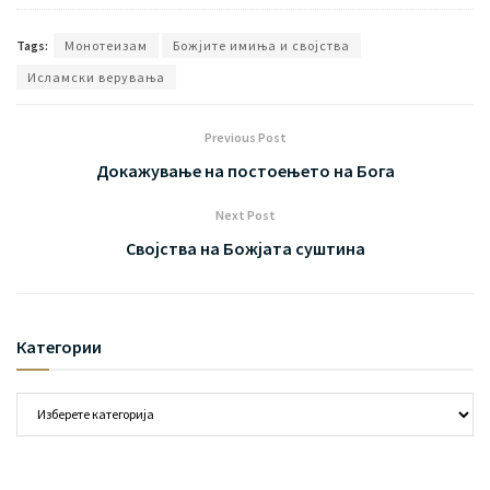
Tags:
Mонотеизам
Божјите имиња и својства
Исламски верувања
Previous Post
Докажување на постоењето на Бога
Next Post
Својства на Божјата суштина
Категории
Категории