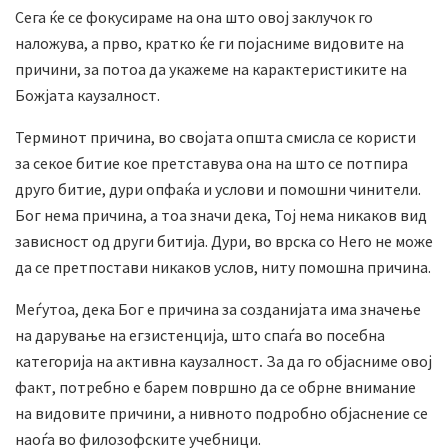
Сега ќе се фокусираме на она што овој заклучок го
наложува, а прво, кратко ќе ги појасниме видовите на
причини, за потоа да укажеме на карактеристиките на
Божјата каузалност.
Терминот причина, во својата општа смисла се користи
за секое битие кое претставува она на што се потпира
друго битие, дури опфаќа и услови и помошни чинители.
Бог нема причина, а тоа значи дека, Тој нема никаков вид
зависност од други битија. Дури, во врска со Него не може
да се претпостави никаков услов, ниту помошна причина.
Меѓутоа, дека Бог е причина за созданијата има значење
на дарување на егзистенција, што спаѓа во посебна
категорија на активна каузалност
.
За да го објасниме овој
факт, потребно е барем површно да се обрне внимание
на видовите причини, а нивното подробно објаснение се
наоѓа во филозофските учебници.