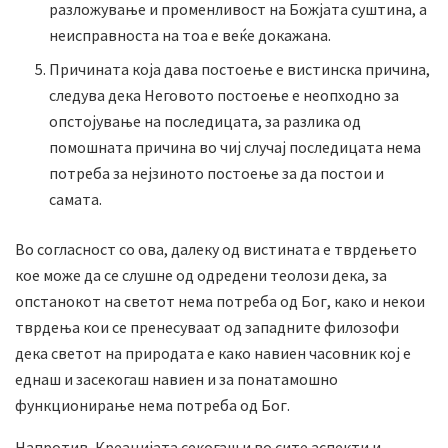
разложување и променливост на Божјата суштина, а
неисправноста на тоа е веќе докажана.
Причината која дава постоење е вистинска причина,
следува дека Неговото постоење е неопходно за
опстојување на последицата, за разлика од
помошната причина во чиј случај последицата нема
потреба за нејзиното постоење за да постои и
самата.
Во согласност со ова, далеку од вистината е тврдењето
кое може да се слушне од одредени теолози дека, за
опстанокот на светот нема потреба од Бог, како и некои
тврдења кои се пренесуваат од западните филозофи
дека светот на природата е како навиен часовник кој е
еднаш и засекогаш навиен и за понатамошно
функционирање нема потреба од Бог.
Напротив, Креацијата секогаш и во сите аспекти и