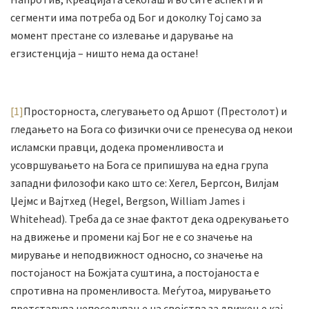
сегменти има потреба од Бог и доколку Тој само за
момент престане со излевање и дарување на
егзистенција – ништо нема да остане!
[1]
Просторноста, слегувањето од Аршот (Престолот) и
гледањето на Бога со физички очи се пренесува од некои
исламски правци, додека променливоста и
усовршувањето на Бога се припишува на една група
западни филозофи како што се: Хегел, Бергсон, Вилјам
Џејмс и Вајтхед (Hegel, Bergson, William James i
Whitehead). Треба да се знае фактот дека одрекувањето
на движење и промени кај Бог не е со значење на
мирување и неподвижност односно, со значење на
постојаност на Божјата суштина, а постојаноста е
спротивна на променливоста. Меѓутоа, мирувањето
претставува непоседување на својства за движење кај