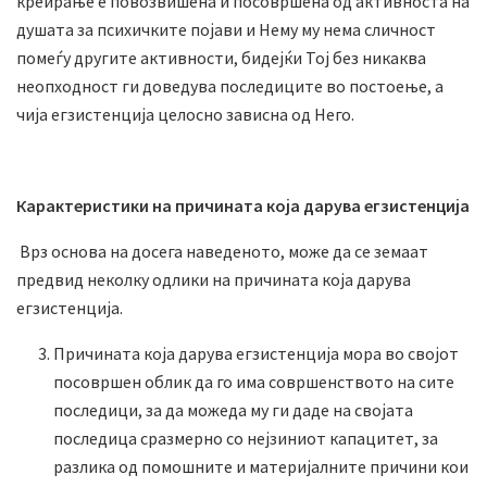
креирање е повозвишена и посовршена од активноста на
душата за психичките појави и Нему му нема сличност
помеѓу другите активности, бидејќи Тој без никаква
неопходност ги доведува последиците во постоење, а
чија егзистенција целосно зависна од Него.
Карактеристики на причината која дарува егзистенција
Врз основа на досега наведеното, може да се земаат
предвид неколку одлики на причината која дарува
егзистенција.
Причината која дарува егзистенција мора во својот
посовршен облик да го има совршенството на сите
последици, за да можеда му ги даде на својата
последица сразмерно со нејзиниот капацитет, за
разлика од помошните и материјалните причини кои