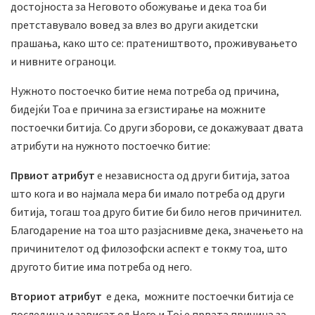
достојноста за Неговото обожување и дека тоа би
претставувало вовед за влез во други акидетски
прашања, како што се: пратеништвото, проживувањето
и нивните ограноци.
Нужното постоечко битие нема потреба од причина,
бидејќи Тоа е причина за егзистирање на можните
постоечки битија. Со други зборови, се докажуваат двата
атрибути на нужното постоечко битие:
Првиот атрибут
е независноста од други битија, затоа
што кога и во најмала мера би имало потреба од други
битија, тогаш тоа друго битие би било негов причинител.
Благодарение на тоа што разјаснивме дека, значењето на
причинителот од филозофски аспект е токму тоа, што
другото битие има потреба од него.
Вториот атрибут
е дека, можните постоечки битија се
последица и зависат од Него и Тој е првата причина за