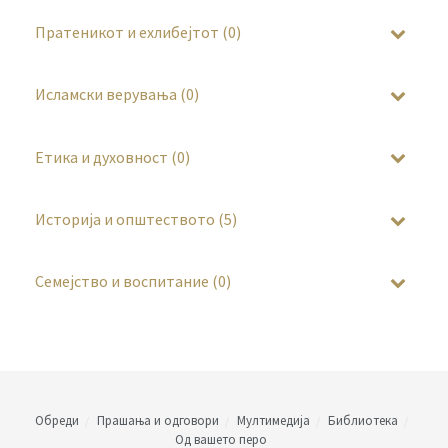
Пратеникот и ехлибејтот (0)
Исламски верувања (0)
Етика и духовност (0)
Историја и општеството (5)
Семејство и воспитание (0)
Обреди
Прашања и одговори
Мултимедија
Библиотека
Од вашето перо