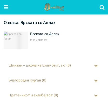
Ознака:
Врската со Аллах
Врската со Аллах
10. АПРИЛ 2021.
Шиизам – школа на Ехли-бејт, а.с. (0)
Благороден Кур’ан (0)
Пратеникот и ехлибејтот (0)