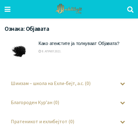
Ознака:
Објавата
Како атеистите ја толкуваат Објавата?
8. АПРИЛ 2021.
Шиизам – школа на Ехли-бејт, а.с. (0)
Благороден Кур’ан (0)
Пратеникот и ехлибејтот (0)