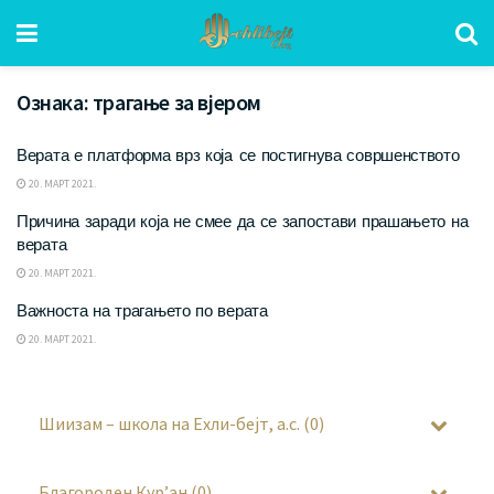
Ознака:
трагање за вјером
Верата е платформа врз којa се постигнува совршенството
20. МАРТ 2021.
Причина заради која не смее да се запостави прашањето на
верата
20. МАРТ 2021.
Важноста на трагањето по верата
20. МАРТ 2021.
Шиизам – школа на Ехли-бејт, а.с. (0)
Благороден Кур’ан (0)