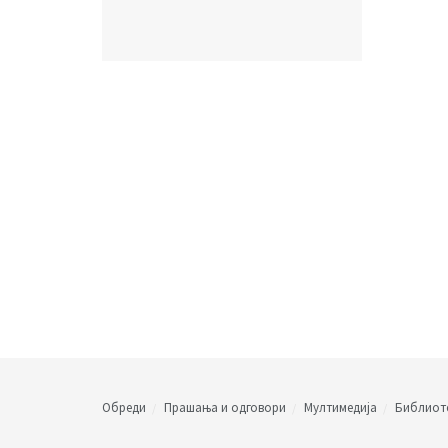
Обреди
Прашања и одговори
Мултимедија
Библиот