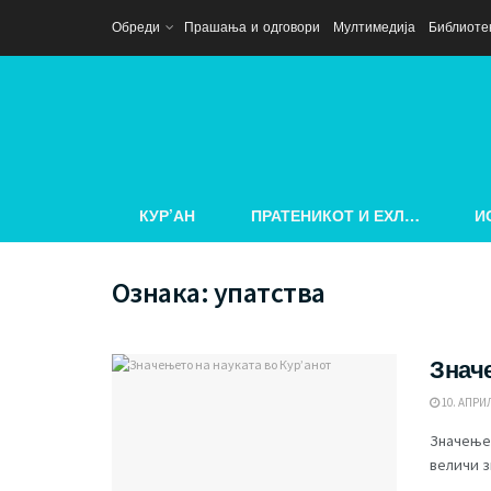
Обреди
Прашања и одговори
Мултимедија
Библиоте
КУР’АН
ПРАТЕНИКОТ И ЕХЛ…
И
Ознака:
упатства
Знач
10. АПРИЛ
Значењет
величи з