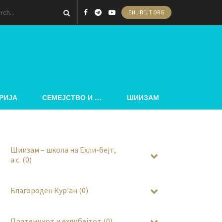
EHLIBEJT.ORG
РИЈА
СЕМЕЈСТВО И …
ШИИЗАМ
Шиизам – школа на Ехли-бејт,
а.с. (0)
Благороден Кур’ан (0)
Пратеникот и ехлибејтот (0)