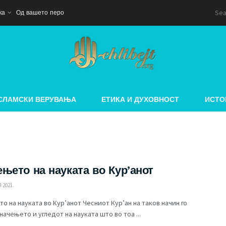
ка
Од вашето перо
СЛАМСКИ ВЕРУВАЊА
ЕТИКА И ДУХОВНОСТ
ИСТО
ењето на науката во Кур’анот
 2021.
о на науката во Кур’анот Чесниот Кур’ан на таков начин го
начењето и угледот на науката што во тоа ...