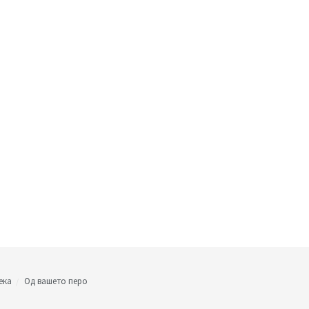
ека
Од вашето перо