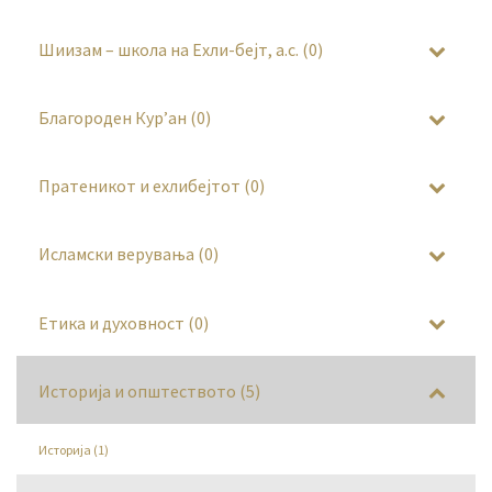
Шиизам – школа на Ехли-бејт, а.с. (0)
Благороден Кур’ан (0)
Пратеникот и ехлибејтот (0)
Исламски верувања (0)
Етика и духовност (0)
Историја и општеството (5)
Историја (1)