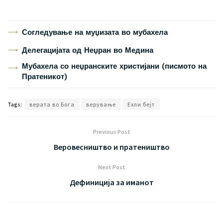
Согледување на муџизата во мубахела
Делегацијата од Неџран во Медина
Мубахела со неџранските христијани (писмото на
Пратеникот)
Tags:
верата во Бога
верување
Ехли бејт
Previous Post
Веровесништво и пратеништво
Next Post
Дефиниција за иманот