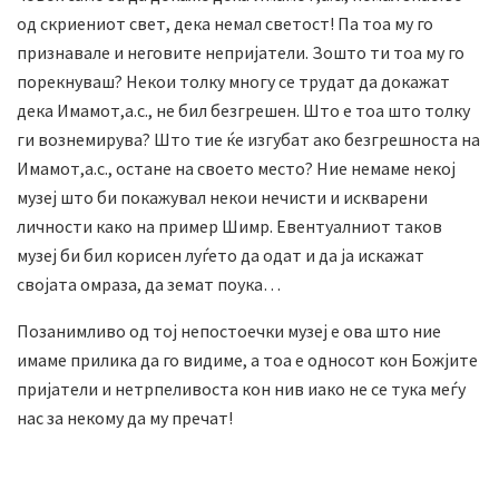
од скриениот свет, дека немал светост! Па тоа му го
признавале и неговите непријатели. Зошто ти тоа му го
порекнуваш? Некои толку многу се трудат да докажат
дека Имамот,а.с., не бил безгрешен. Што е тоа што толку
ги вознемирува? Што тие ќе изгубат ако безгрешноста на
Имамот,а.с., остане на своето место? Ние немаме некој
музеј што би покажувал некои нечисти и искварени
личности како на пример Шимр. Евентуалниот таков
музеј би бил корисен луѓето да одат и да ја искажат
својата омраза, да земат поука…
Позанимливо од тој непостоечки музеј е ова што ние
имаме прилика да го видиме, а тоа е односот кон Божјите
пријатели и нетрпеливоста кон нив иако не се тука меѓу
нас за некому да му пречат!