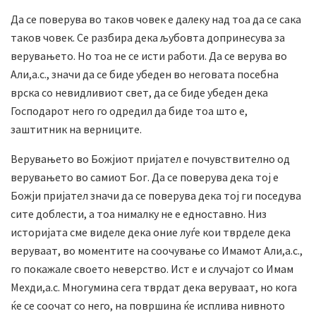
Да се поверува во таков човек е далеку над тоа да се сака
таков човек. Се разбира дека љубовта допринесува за
верувањето. Но тоа не се исти работи. Да се верува во
Али,а.с., значи да се биде убеден во неговата посебна
врска со невидливиот свет, да се биде убеден дека
Господарот него го одредил да биде тоа што е,
заштитник на верниците.
Верувањето во Божјиот пријател е почувствително од
верувањето во самиот Бог. Да се поверува дека тој е
Божји пријател значи да се поверува дека тој ги поседува
сите доблести, а тоа нималку не е едноставно. Низ
историјата сме виделе дека оние луѓе кои тврделе дека
веруваат, во моментите на соочување со Имамот Али,а.с.,
го покажале своето неверство. Ист е и случајот со Имам
Мехди,а.с. Многумина сега тврдат дека веруваат, но кога
ќе се соочат со него, на површина ќе исплива нивното