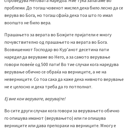
спроведува Неговата наредба. Ние тука запаѓаме во
проблеми. До тогаш човекот мислел дека било лесно да се
верува во Бога, но тогаш сфаќа дека тоа што го имал
воопшто не било вера.
Прашањето за верата во Божјите пријатели е многу
почувствително од прашањето на верата во Бога.
Возвишениот Господар во Кур’анот десетина пати
наредил да веруваме во Него, а за самото верување
говори повеќе од 500 пати! Во тие случаи кога наредува
верување обично се обраќа на верниците, а не на
неверниците. Со тоа сака да каже дека нивното верување
не е целосно и дека треба да го потполнат.
Еј вие кои верувате, верувајте!
Во сите други случаи кога говори за верувањето обично
го опишува иманот (верувањето) или ги опишува
верниците или дава препораки на верниците. Многу е