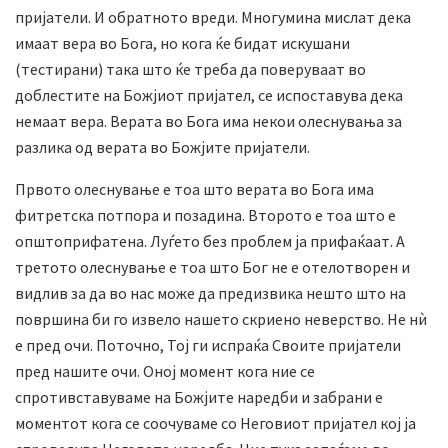
пријатели. И обратното вреди. Многумина мислат дека
имаат вера во Бога, но кога ќе бидат искушани
(тестирани) така што ќе треба да поверуваат во
доблестите на Божјиот пријател, се испоставува дека
немаат вера. Верата во Бога има некои олеснувања за
разлика од верата во Божјите пријатели.
Првото олеснување е тоа што верата во Бога има
фитретска потпора и позадина. Второто е тоа што е
општоприфатена. Луѓето без проблем ја прифаќаат. А
третото олеснување е тоа што Бог не е отелотворен и
видлив за да во нас може да предизвика нешто што на
површина би го извело нашето скриено неверство. Не нѝ
е пред очи. Поточно, Тој ги испраќа Своите пријатели
пред нашите очи. Оној момент кога ние се
спротивставуваме на Божјите наредби и забрани е
моментот кога се соочуваме со Неговиот пријател кој ја