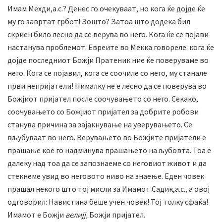
Имам Мехди,а.с.? Денес го очекуваат, но кога ќе дојде ќе
му го завртат грбот! Зошто? Затоа што додека бил
скриен било лесно да се верува во него. Кога ќе се појави
настанува проблемот. Евреите во Мекка говореле: кога ќе
дојде последниот Божји Пратеник ние ќе поверуваме во
него. Кога се појавил, кога се соочиле со него, му станале
први непријатели! Нималку не е лесно да се поверува во
Божјиот пријател после соочувањето со него. Секако,
соочувањето со Божјиот пријател за добрите робови
станува причина за зајакнување на уверувањето. Се
вљубуваат во него. Верувањето во Божјите пријатели е
прашање кое го надминува прашањето на љубовта. Тоа е
далеку над тоа да се запознаеме со неговиот живот и да
стекнеме увид во неговото ниво на знаење. Еден човек
прашал некого што тој мисли за Имамот Садик,а.с., а овој
одговорил: Навистина беше учен човек! Тој толку сфаќа!
Имамот е Божји
велијј,
Божји пријател.