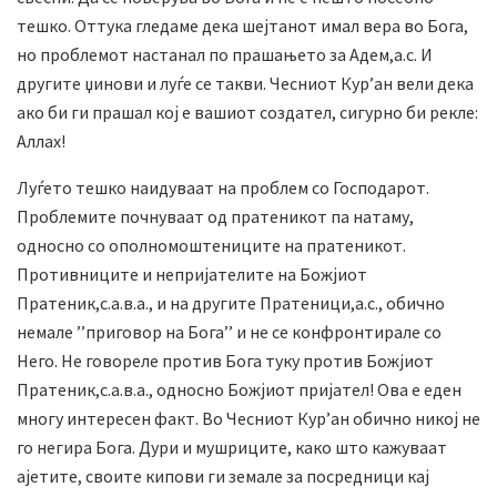
тешко. Оттука гледаме дека шејтанот имал вера во Бога,
но проблемот настанал по прашањето за Адем,а.с. И
другите џинови и луѓе се такви. Чесниот Кур’ан вели дека
ако би ги прашал кој е вашиот создател, сигурно би рекле:
Аллах!
Луѓето тешко наидуваат на проблем со Господарот.
Проблемите почнуваат од пратеникот па натаму,
односно со ополномоштениците на пратеникот.
Противниците и непријателите на Божјиот
Пратеник,с.а.в.а., и на другите Пратеници,а.с., обично
немале ’’приговор на Бога’’ и не се конфронтирале со
Него. Не говореле против Бога туку против Божјиот
Пратеник,с.а.в.а., односно Божјиот пријател! Ова е еден
многу интересен факт. Во Чесниот Кур’ан обично никој не
го негира Бога. Дури и мушриците, како што кажуваат
ајетите, своите кипови ги земале за посредници кај