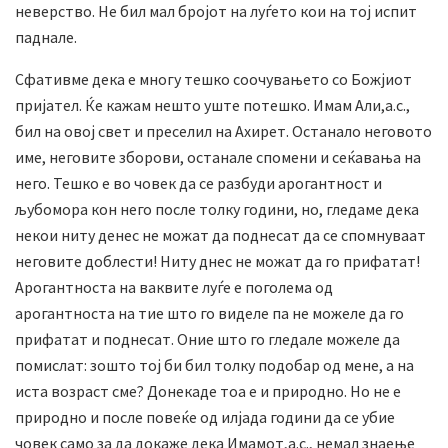
неверство. Не бил мал бројот на луѓето кои на тој испит
паднале.
Сфативме дека е многу тешко соочувањето со Божјиот
пријател. Ќе кажам нешто уште потешко. Имам Али,а.с.,
бил на овој свет и преселил на Ахирет. Останало неговото
име, неговите зборови, останале спомени и сеќавања на
него. Тешко е во човек да се разбуди арогантност и
љубомора кон него после толку години, но, гледаме дека
некои ниту денес не можат да поднесат да се спомнуваат
неговите доблести! Ниту днес не можат да го прифатат!
Арогантноста на ваквите луѓе е поголема од
арогантноста на тие што го виделе па не можеле да го
прифатат и поднесат. Оние што го гледале можеле да
помислат: зошто тој би бил толку подобар од мене, а на
иста возраст сме? Донекаде тоа е и природно. Но не е
природно и после повеќе од илјада години да се убие
човек само за да докаже дека Имамот,а.с., немал знаење