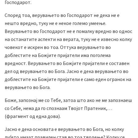
Господарот.
Според тоа, верувањето во Господарот не дека не е
нешто вредно, туку не е некое големо умеење.
Верувањето во Господарот не е помалку вредно во однос
на останатите аспекти на верата, туку не е извесно колку
човекот е искрен во тоа. Оттука верувањето во
доблестите на Божјите пријатели има поголема
вредност. Верувањето во Божјите пријатели е составен
дел од верувањето во Бога. Јасно е дека верувањето во
доблестите на Божјите пријатели е само еден огранок на
верувањето во Бога.
Боже, запознај ме со Тебе, затоа што ако не ме запознаеш
со Себе, нема да го спознаам Твојот Пратеник,…
(фрагмент од една дова).
Јасно е дека основата е верувањето во Бога, но колку
луѓето имаат правилен став во тоа тврдење? Колку се