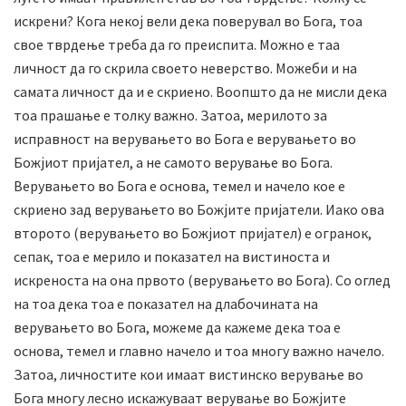
искрени? Кога некој вели дека поверувал во Бога, тоа
свое тврдење треба да го преиспита. Можно е таа
личност да го скрила своето неверство. Можеби и на
самата личност да и е скриено. Воопшто да не мисли дека
тоа прашање е толку важно. Затоа, мерилото за
исправност на верувањето во Бога е верувањето во
Божјиот пријател, а не самото верување во Бога.
Верувањето во Бога е основа, темел и начело кое е
скриено зад верувањето во Божјите пријатели. Иако ова
второто (верувањето во Божјиот пријател) е огранок,
сепак, тоа е мерило и показател на вистиноста и
искреноста на она првото (верувањето во Бога). Со оглед
на тоа дека тоа е показател на длабочината на
верувањето во Бога, можеме да кажеме дека тоа е
основа, темел и главно начело и тоа многу важно начело.
Затоа, личностите кои имаат вистинско верување во
Бога многу лесно искажуваат верување во Божјите