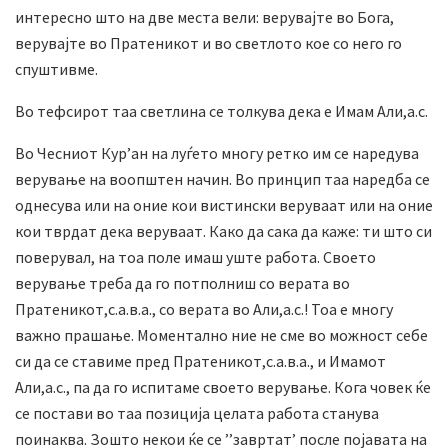
интересно што на две места вели: верувајте во Бога,
верувајте во Пратеникот и во светлото кое со него го
спуштивме.
Во тефсирот таа светлина се толкува дека е Имам Али,а.с.
Во Чесниот Кур’ан на луѓето многу ретко им се наредува
верување на воопштен начин. Во принцип таа наредба се
однесува или на оние кои вистински веруваат или на оние
кои тврдат дека веруваат. Како да сака да каже: ти што си
поверувал, на тоа поле имаш уште работа. Своето
верување треба да го потполниш со верата во
Пратеникот,с.а.в.а., со верата во Али,а.с.! Тоа е многу
важно прашање. Моментално ние не сме во можност себе
си да се ставиме пред Пратеникот,с.а.в.а., и Имамот
Али,а.с., па да го испитаме своето верување. Кога човек ќе
се постави во таа позиција целата работа станува
поинаква. Зошто некои ќе се ’’завртат’ после појавата на