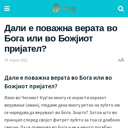
Дали е поважна верата во
Бога или во Божјиот
пријател?
A
29. април 2021.
A
Дали е поважна верата во Бога или во
Божјиот пријател?
Иако во Чесниот Кур’ан многу се користи изразот
верување (иман), гледаме дека многу ретко на луѓето им
се наредува да веруваат во Бога. Зошто? Затоа што во
принцип според својот фитрет луѓето за тоа се длабоко
свесни. Да се поверува во Бога и не е нешто посебно